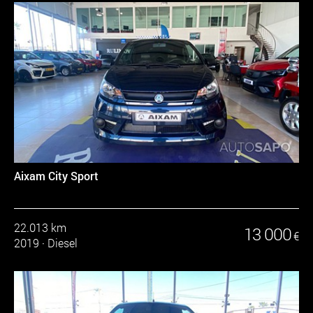
Aixam City Sport
22.013 km
13 000
€
2019
·
Diesel