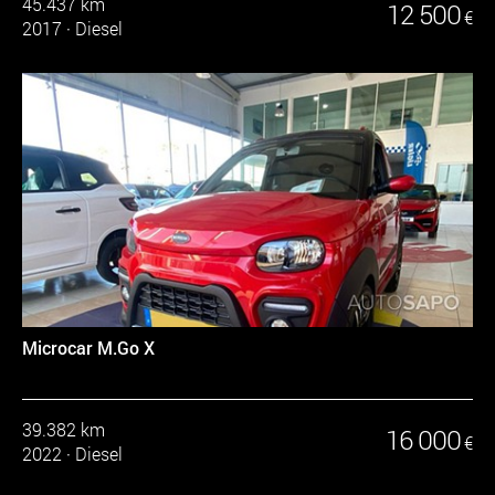
45.437 km
12 500
€
2017
·
Diesel
Microcar M.Go X
39.382 km
16 000
€
2022
·
Diesel