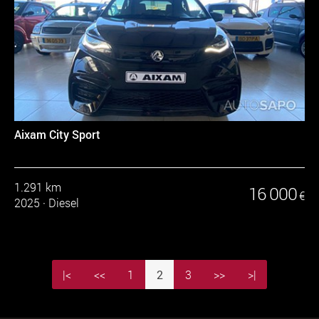
Aixam City Sport
1.291 km
16 000
€
2025
·
Diesel
|<
<<
1
2
3
>>
>|