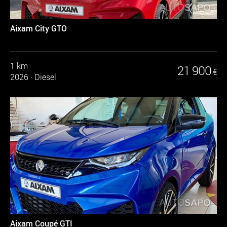
Aixam City GTO
1 km
21 900
€
2026
·
Diesel
Aixam Coupé GTI