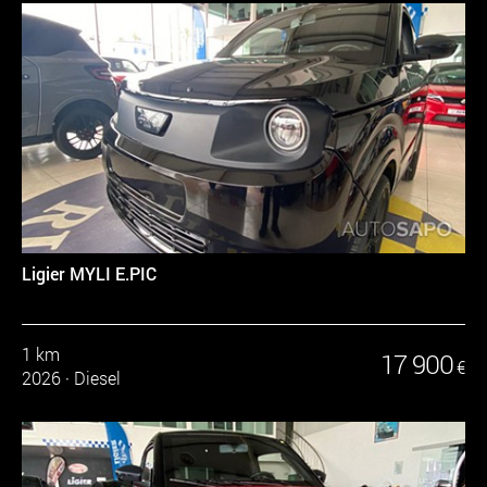
Ligier MYLI E.PIC
1 km
17 900
€
2026
·
Diesel