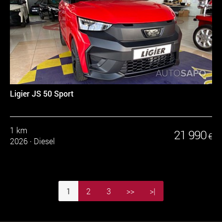
Ligier JS 50 Sport
1 km
21 990
€
2026
·
Diesel
1
2
3
>>
>|